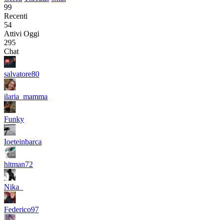
99
Recenti
54
Attivi Oggi
295
Chat
salvatore80
ilaria_mamma
Funky
Ioeteinbarca
hitman72
Nika_
Federico97