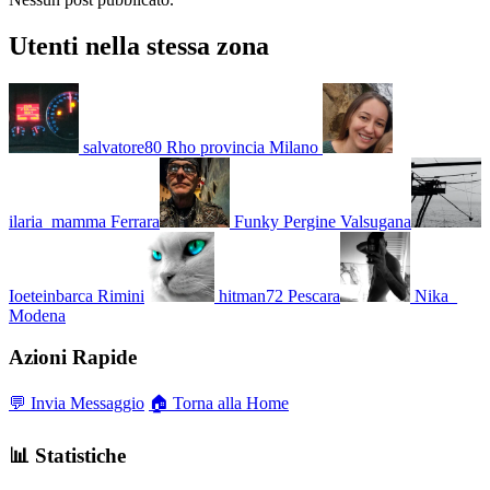
Utenti nella stessa zona
salvatore80
Rho provincia Milano
ilaria_mamma
Ferrara
Funky
Pergine Valsugana
Ioeteinbarca
Rimini
hitman72
Pescara
Nika_
Modena
Azioni Rapide
💬 Invia Messaggio
🏠 Torna alla Home
📊 Statistiche