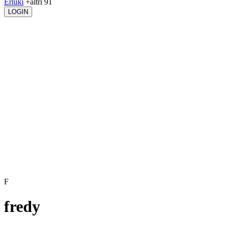
Erluki
+altri 91
LOGIN
F
fredy