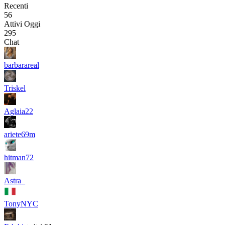
Recenti
56
Attivi Oggi
295
Chat
barbarareal
Triskel
Aglaia22
ariete69m
hitman72
Astra_
TonyNYC