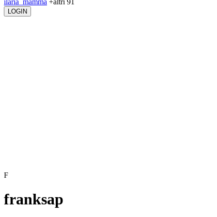
ilaria_mamma
+altri 91
LOGIN
F
franksap