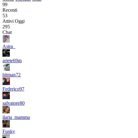
99
Recenti
53
Attivi Oggi
295
Chat
Astra_
ariete69m
hitman72
Federico97
salvatore80
ilaria_mamma
Funky