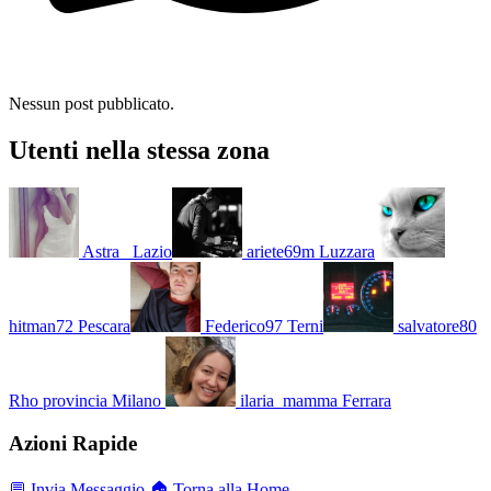
Nessun post pubblicato.
Utenti nella stessa zona
Astra_
Lazio
ariete69m
Luzzara
hitman72
Pescara
Federico97
Terni
salvatore80
Rho provincia Milano
ilaria_mamma
Ferrara
Azioni Rapide
💬 Invia Messaggio
🏠 Torna alla Home