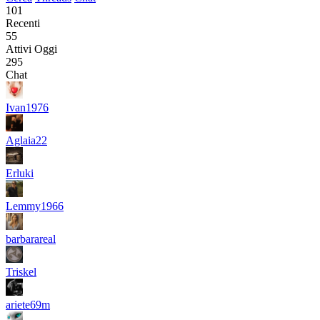
101
Recenti
55
Attivi Oggi
295
Chat
Ivan1976
Aglaia22
Erluki
Lemmy1966
barbarareal
Triskel
ariete69m