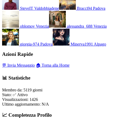
SteveIT
Valdobbiadene
Bracci94
Padova
oblomov
Venezia
alessandra_688
Venezia
giorgia-974
Padova
Minerva1991
Alpago
Azioni Rapide
💬 Invia Messaggio
🏠 Torna alla Home
📊 Statistiche
Membro da:
5119 giorni
Stato:
✅ Attivo
Visualizzazioni:
1426
Ultimo aggiornamento:
N/A
📈 Completezza Profilo