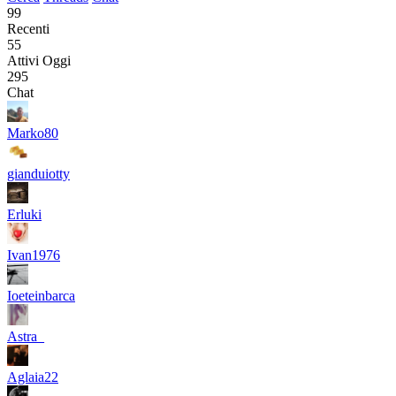
99
Recenti
55
Attivi Oggi
295
Chat
Marko80
gianduiotty
Erluki
Ivan1976
Ioeteinbarca
Astra_
Aglaia22