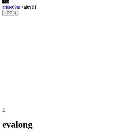
ariete69m
+altri 91
LOGIN
E
evalong