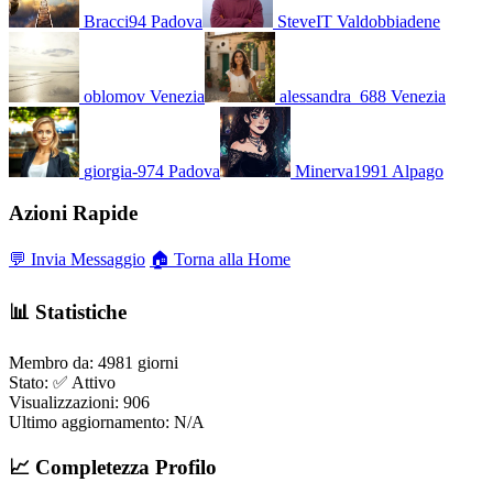
Bracci94
Padova
SteveIT
Valdobbiadene
oblomov
Venezia
alessandra_688
Venezia
giorgia-974
Padova
Minerva1991
Alpago
Azioni Rapide
💬 Invia Messaggio
🏠 Torna alla Home
📊 Statistiche
Membro da:
4981 giorni
Stato:
✅ Attivo
Visualizzazioni:
906
Ultimo aggiornamento:
N/A
📈 Completezza Profilo