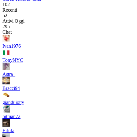
102
Recenti
52
Attivi Oggi
295
Chat
Ivan1976
TonyNYC
Astra_
Bracci94
gianduiotty
hitman72
Erluki