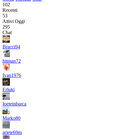
102
Recenti
53
Attivi Oggi
295
Chat
Bracci94
hitman72
Ivan1976
Erluki
Ioeteinbarca
Marko80
ariete69m