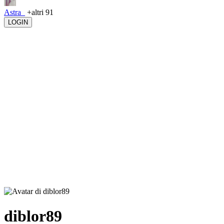
Astra_
+altri 91
LOGIN
diblor89