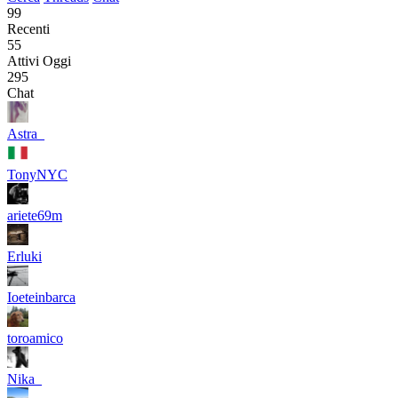
99
Recenti
55
Attivi Oggi
295
Chat
Astra_
TonyNYC
ariete69m
Erluki
Ioeteinbarca
toroamico
Nika_