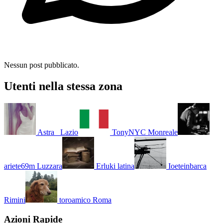
Nessun post pubblicato.
Utenti nella stessa zona
Astra_
Lazio
TonyNYC
Monreale
ariete69m
Luzzara
Erluki
latina
Ioeteinbarca
Rimini
toroamico
Roma
Azioni Rapide