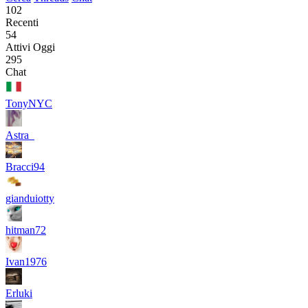
102
Recenti
54
Attivi Oggi
295
Chat
TonyNYC
Astra_
Bracci94
gianduiotty
hitman72
Ivan1976
Erluki