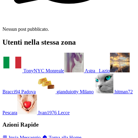
Nessun post pubblicato.
Utenti nella stessa zona
TonyNYC
Monreale
Astra_
Lazio
Bracci94
Padova
gianduiotty
Milano
hitman72
Pescara
Ivan1976
Lecce
Azioni Rapide
💬 Invia Messaggio
🏠 Torna alla Home