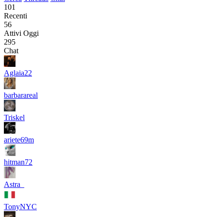
101
Recenti
56
Attivi Oggi
295
Chat
Aglaia22
barbarareal
Triskel
ariete69m
hitman72
Astra_
TonyNYC