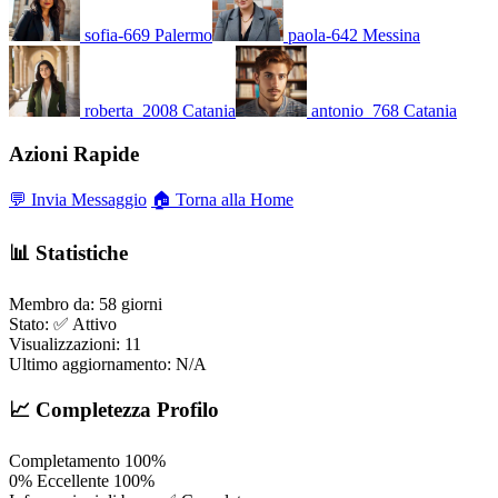
sofia-669
Palermo
paola-642
Messina
roberta_2008
Catania
antonio_768
Catania
Azioni Rapide
💬 Invia Messaggio
🏠 Torna alla Home
📊 Statistiche
Membro da:
58 giorni
Stato:
✅ Attivo
Visualizzazioni:
11
Ultimo aggiornamento:
N/A
📈 Completezza Profilo
Completamento
100%
0%
Eccellente
100%