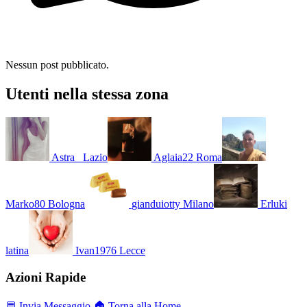
Nessun post pubblicato.
Utenti nella stessa zona
Astra_
Lazio
Aglaia22
Roma
Marko80
Bologna
gianduiotty
Milano
Erluki
latina
Ivan1976
Lecce
Azioni Rapide
💬 Invia Messaggio
🏠 Torna alla Home