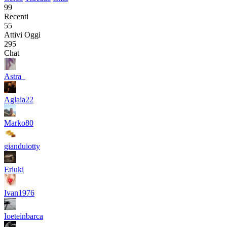
99
Recenti
55
Attivi Oggi
295
Chat
Astra_
Aglaia22
Marko80
gianduiotty
Erluki
Ivan1976
Ioeteinbarca