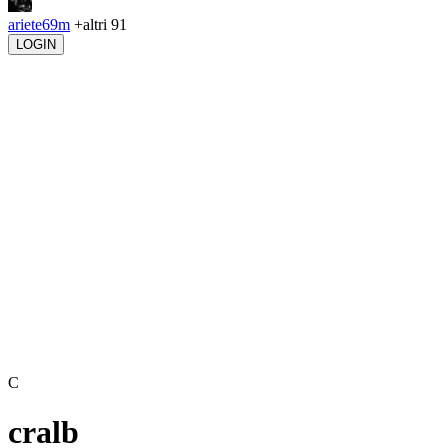
ariete69m
+altri 91
LOGIN
C
cralb