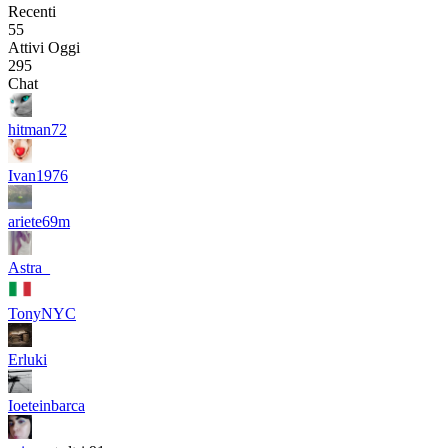
Recenti
55
Attivi Oggi
295
Chat
hitman72
Ivan1976
ariete69m
Astra_
TonyNYC
Erluki
Ioeteinbarca