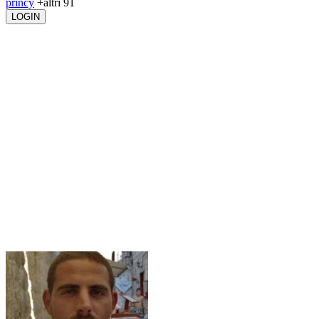
princy
+altri 91
LOGIN