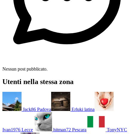
Nessun post pubblicato.
Utenti nella stessa zona
Jack86
Padova
Erluki
latina
Ivan1976
Lecce
hitman72
Pescara
TonyNYC