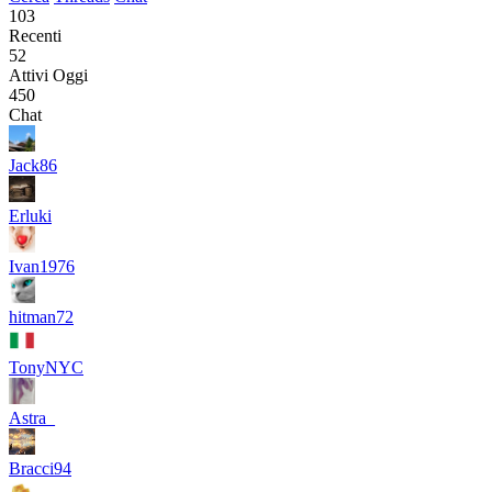
103
Recenti
52
Attivi Oggi
450
Chat
Jack86
Erluki
Ivan1976
hitman72
TonyNYC
Astra_
Bracci94