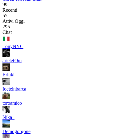
99
Recenti
55
Attivi Oggi
295
Chat
TonyNYC
ariete69m
Erluki
Ioeteinbarca
toroamico
Nika_
Demogorgone