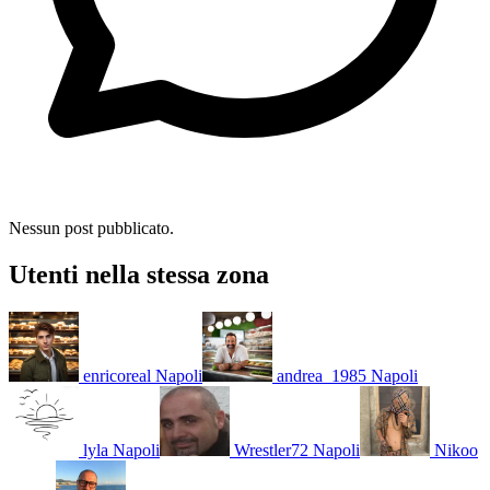
Nessun post pubblicato.
Utenti nella stessa zona
enricoreal
Napoli
andrea_1985
Napoli
lyla
Napoli
Wrestler72
Napoli
Nikoo