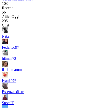
103
Recenti
56
Attivi Oggi
295
Chat
Nika_
Federico97
hitman72
ilaria_mamma
Ivan1976
Essenza_di_te
SteveIT