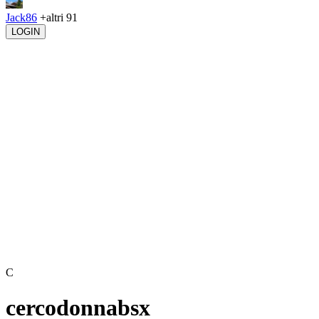
Jack86
+altri 91
LOGIN
C
cercodonnabsx