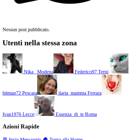
Nessun post pubblicato.
Utenti nella stessa zona
Nika_
Modena
Federico97
Terni
hitman72
Pescara
ilaria_mamma
Ferrara
Ivan1976
Lecce
Essenza_di_te
Roma
Azioni Rapide
💬 Invia Messaggio
🏠 Torna alla Home