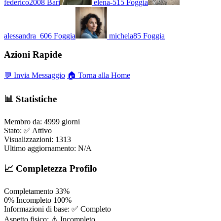
federico2008
Bari
elena-515
Foggia
alessandra_606
Foggia
michela85
Foggia
Azioni Rapide
💬 Invia Messaggio
🏠 Torna alla Home
📊 Statistiche
Membro da:
4999 giorni
Stato:
✅ Attivo
Visualizzazioni:
1313
Ultimo aggiornamento:
N/A
📈 Completezza Profilo
Completamento
33%
0%
Incompleto
100%
Informazioni di base:
✅ Completo
Aspetto fisico:
⚠️ Incompleto