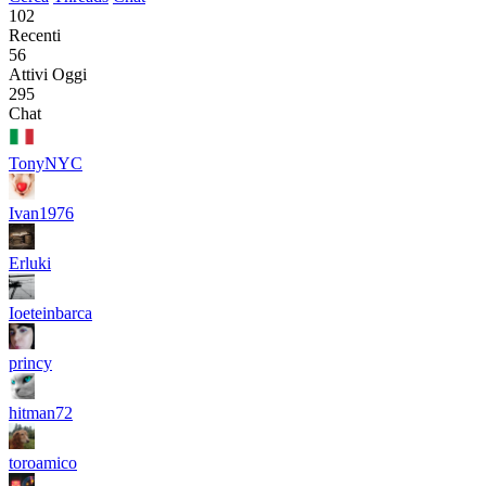
102
Recenti
56
Attivi Oggi
295
Chat
TonyNYC
Ivan1976
Erluki
Ioeteinbarca
princy
hitman72
toroamico