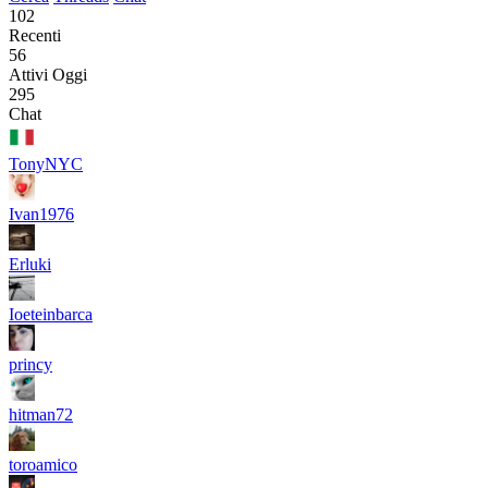
102
Recenti
56
Attivi Oggi
295
Chat
TonyNYC
Ivan1976
Erluki
Ioeteinbarca
princy
hitman72
toroamico