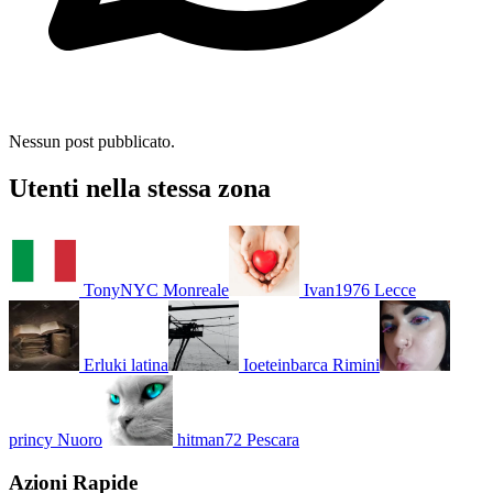
Nessun post pubblicato.
Utenti nella stessa zona
TonyNYC
Monreale
Ivan1976
Lecce
Erluki
latina
Ioeteinbarca
Rimini
princy
Nuoro
hitman72
Pescara
Azioni Rapide