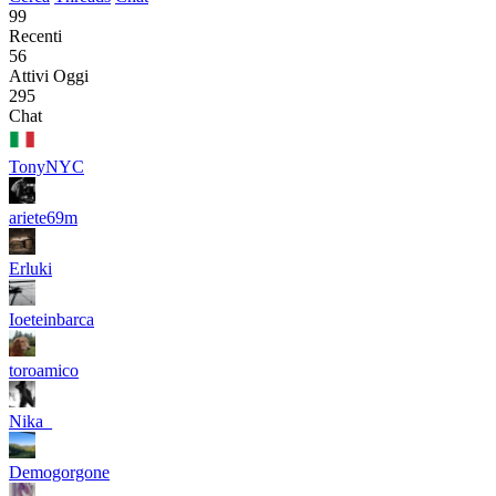
99
Recenti
56
Attivi Oggi
295
Chat
TonyNYC
ariete69m
Erluki
Ioeteinbarca
toroamico
Nika_
Demogorgone