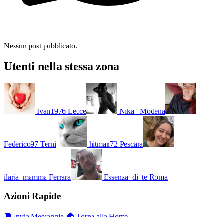
Nessun post pubblicato.
Utenti nella stessa zona
Ivan1976
Lecce
Nika_
Modena
Federico97
Terni
hitman72
Pescara
ilaria_mamma
Ferrara
Essenza_di_te
Roma
Azioni Rapide
💬 Invia Messaggio
🏠 Torna alla Home