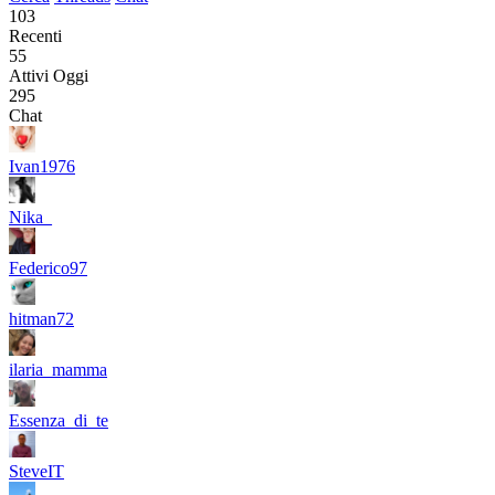
103
Recenti
55
Attivi Oggi
295
Chat
Ivan1976
Nika_
Federico97
hitman72
ilaria_mamma
Essenza_di_te
SteveIT