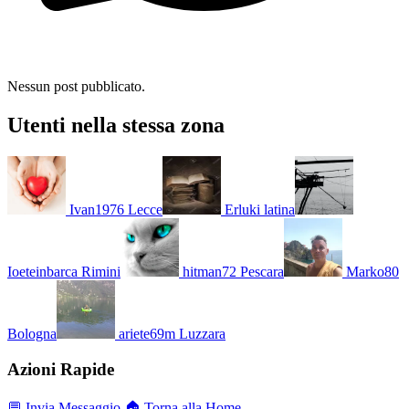
Nessun post pubblicato.
Utenti nella stessa zona
Ivan1976
Lecce
Erluki
latina
Ioeteinbarca
Rimini
hitman72
Pescara
Marko80
Bologna
ariete69m
Luzzara
Azioni Rapide
💬 Invia Messaggio
🏠 Torna alla Home