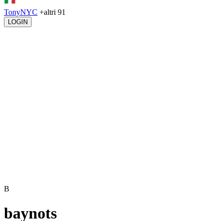
TonyNYC
+altri 91
LOGIN
B
baynots