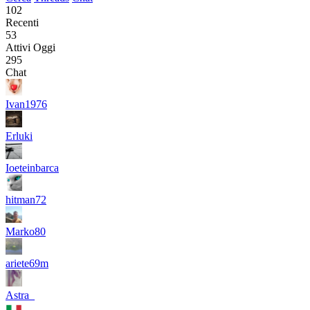
102
Recenti
53
Attivi Oggi
295
Chat
Ivan1976
Erluki
Ioeteinbarca
hitman72
Marko80
ariete69m
Astra_