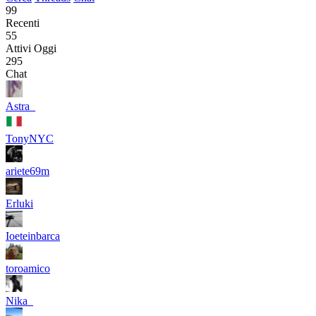
99
Recenti
55
Attivi Oggi
295
Chat
Astra_
TonyNYC
ariete69m
Erluki
Ioeteinbarca
toroamico
Nika_