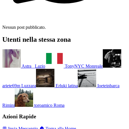
Nessun post pubblicato.
Utenti nella stessa zona
Astra_
Lazio
TonyNYC
Monreale
ariete69m
Luzzara
Erluki
latina
Ioeteinbarca
Rimini
toroamico
Roma
Azioni Rapide
💬 Invia Messaggio
🏠 Torna alla Home