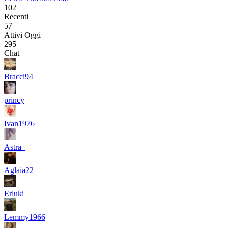
102
Recenti
57
Attivi Oggi
295
Chat
Bracci94
princy
Ivan1976
Astra_
Aglaia22
Erluki
Lemmy1966