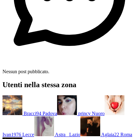
Nessun post pubblicato.
Utenti nella stessa zona
Bracci94
Padova
princy
Nuoro
Ivan1976
Lecce
Astra_
Lazio
Aglaia22
Roma