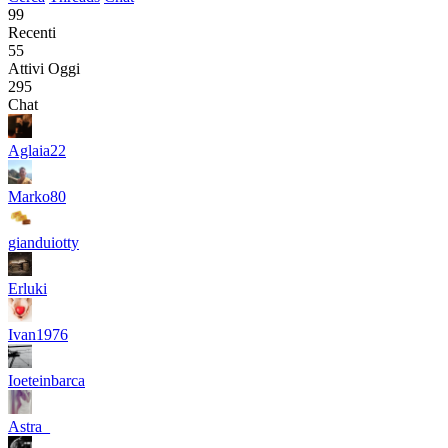
99
Recenti
55
Attivi Oggi
295
Chat
Aglaia22
Marko80
gianduiotty
Erluki
Ivan1976
Ioeteinbarca
Astra_