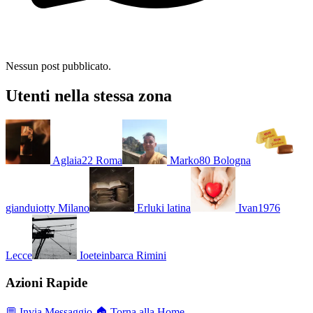
Nessun post pubblicato.
Utenti nella stessa zona
Aglaia22
Roma
Marko80
Bologna
gianduiotty
Milano
Erluki
latina
Ivan1976
Lecce
Ioeteinbarca
Rimini
Azioni Rapide
💬 Invia Messaggio
🏠 Torna alla Home