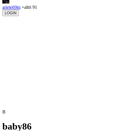
ariete69m
+altri 91
LOGIN
B
baby86