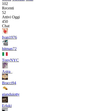
102
Recenti
52
Attivi Oggi
450
Chat
Ivan1976
hitman72
TonyNYC
Astra_
Bracci94
gianduiotty
Erluki