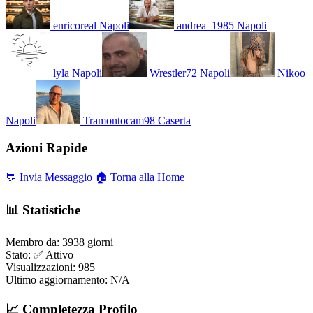
enricoreal
Napoli
andrea_1985
Napoli
lyla
Napoli
Wrestler72
Napoli
Nikoo
Napoli
Tramontocam98
Caserta
Azioni Rapide
💬 Invia Messaggio
🏠 Torna alla Home
📊 Statistiche
Membro da:
3938 giorni
Stato:
✅ Attivo
Visualizzazioni:
985
Ultimo aggiornamento:
N/A
📈 Completezza Profilo