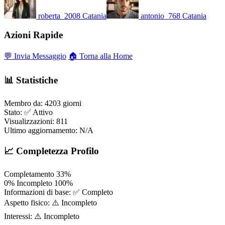
roberta_2008
Catania
antonio_768
Catania
Azioni Rapide
💬 Invia Messaggio
🏠 Torna alla Home
📊 Statistiche
Membro da:
4203 giorni
Stato:
✅ Attivo
Visualizzazioni:
811
Ultimo aggiornamento:
N/A
📈 Completezza Profilo
Completamento
33%
0%
Incompleto
100%
Informazioni di base:
✅ Completo
Aspetto fisico:
⚠️ Incompleto
Interessi:
⚠️ Incompleto