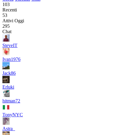
103
Recenti
53
Attivi Oggi
295
Chat
SteveIT
Ivan1976
Jack86
Erluki
hitman72
TonyNYC
Astra_