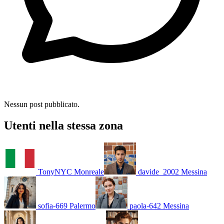
Nessun post pubblicato.
Utenti nella stessa zona
TonyNYC
Monreale
davide_2002
Messina
sofia-669
Palermo
paola-642
Messina