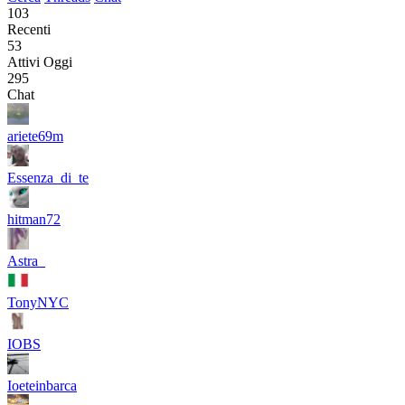
103
Recenti
53
Attivi Oggi
295
Chat
ariete69m
Essenza_di_te
hitman72
Astra_
TonyNYC
IOBS
Ioeteinbarca