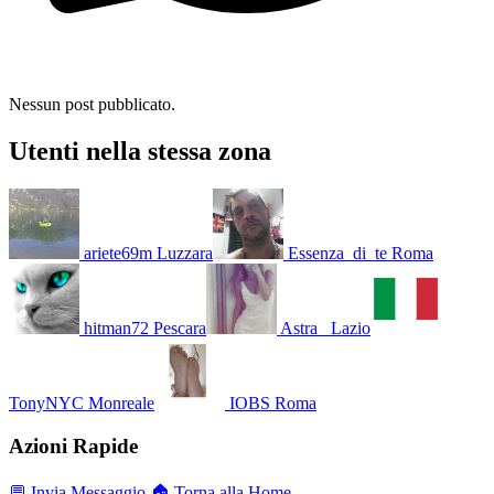
Nessun post pubblicato.
Utenti nella stessa zona
ariete69m
Luzzara
Essenza_di_te
Roma
hitman72
Pescara
Astra_
Lazio
TonyNYC
Monreale
IOBS
Roma
Azioni Rapide
💬 Invia Messaggio
🏠 Torna alla Home