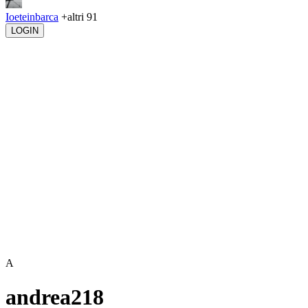
Ioeteinbarca
+altri 91
LOGIN
A
andrea218