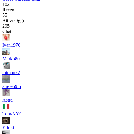
102
Recenti
55
Attivi Oggi
295
Chat
Ivan1976
Marko80
hitman72
ariete69m
Astra_
TonyNYC
Erluki