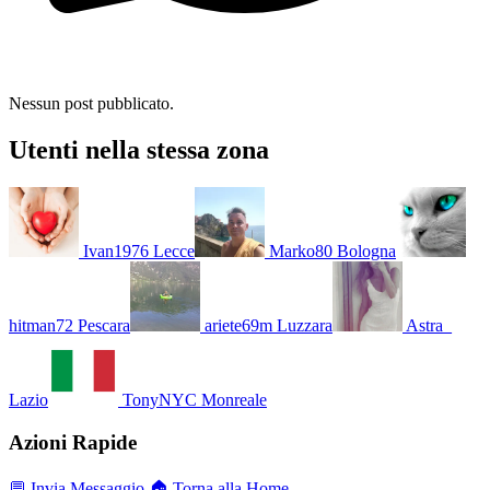
Nessun post pubblicato.
Utenti nella stessa zona
Ivan1976
Lecce
Marko80
Bologna
hitman72
Pescara
ariete69m
Luzzara
Astra_
Lazio
TonyNYC
Monreale
Azioni Rapide
💬 Invia Messaggio
🏠 Torna alla Home