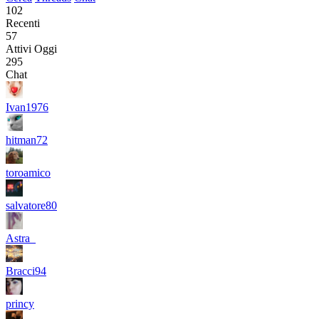
102
Recenti
57
Attivi Oggi
295
Chat
Ivan1976
hitman72
toroamico
salvatore80
Astra_
Bracci94
princy