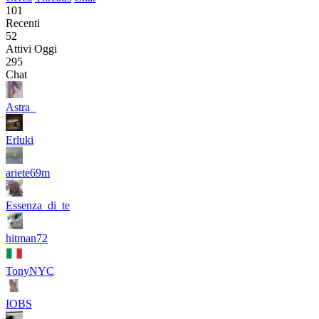
101
Recenti
52
Attivi Oggi
295
Chat
Astra_
Erluki
ariete69m
Essenza_di_te
hitman72
TonyNYC
IOBS