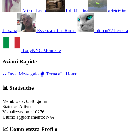
Astra_
Lazio
Erluki
latina
ariete69m
Luzzara
Essenza_di_te
Roma
hitman72
Pescara
TonyNYC
Monreale
Azioni Rapide
💬 Invia Messaggio
🏠 Torna alla Home
📊 Statistiche
Membro da:
6340 giorni
Stato:
✅ Attivo
Visualizzazioni:
10276
Ultimo aggiornamento:
N/A
📈 Completezza Profilo