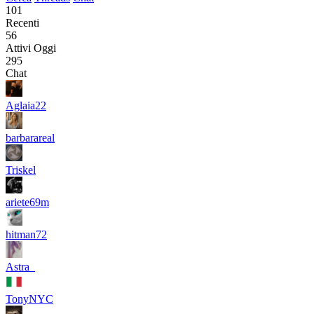
101
Recenti
56
Attivi Oggi
295
Chat
Aglaia22
barbarareal
Triskel
ariete69m
hitman72
Astra_
TonyNYC