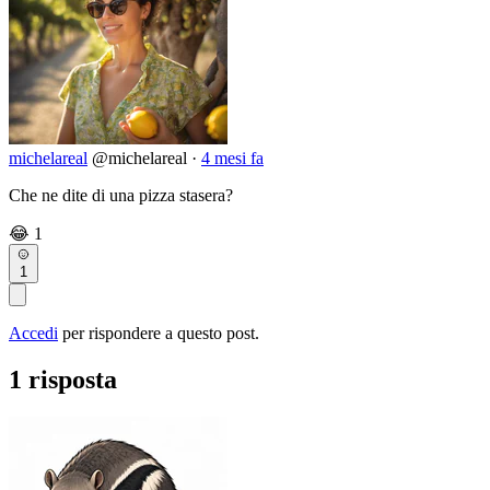
michelareal
@michelareal
·
4 mesi fa
Che ne dite di una pizza stasera?
😂
1
1
Accedi
per rispondere a questo post.
1 risposta