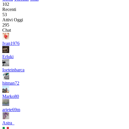
102
Recenti
53
Attivi Oggi
295
Chat
Ivan1976
Erluki
Ioeteinbarca
hitman72
Marko80
ariete69m
Astra_