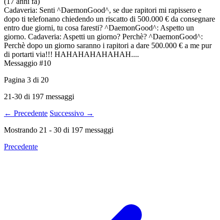
(17 anni fa)
Cadaveria: Senti ^DaemonGood^, se due rapitori mi rapissero e
dopo ti telefonano chiedendo un riscatto di 500.000 € da consegnare
entro due giorni, tu cosa faresti? ^DaemonGood^: Aspetto un
giorno. Cadaveria: Aspetti un giorno? Perchè? ^DaemonGood^:
Perchè dopo un giorno saranno i rapitori a dare 500.000 € a me pur
di portarti via!!! HAHAHAHAHAHAH....
Messaggio #10
Pagina
3
di
20
21-30 di 197 messaggi
← Precedente
Successivo →
Mostrando
21
-
30
di
197
messaggi
Precedente