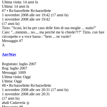
Ultima visita: 14 anni fa
Ultima: 14 anni fa
#7
• Re:barzellette
Re:barzellette
1 novembre 2008 alle ore 19:42
(17 anni fa)
1 novembre 2008 alle ore 19:42
(17 anni fa)
Tizio: "Scusi, lei ha per caso delle foto di sua moglie ... nuda?"
Caio: "...mmmm... no..., ma perché me lo chiede???" Tizio, con fare
circospetto e a voce bassa : "hem ... ne vuole?
Messaggio #7
A
AnyWay
Registrato: luglio 2007
Reg: luglio 2007
Messaggi: 1009
Ultima visita: Oggi
Ultima: Oggi
#8
• Re:barzellette
Re:barzellette
1 novembre 2008 alle ore 20:31
(17 anni fa)
1 novembre 2008 alle ore 20:31
(17 anni fa)
ahah Cadaveria :p
Messaggio #8