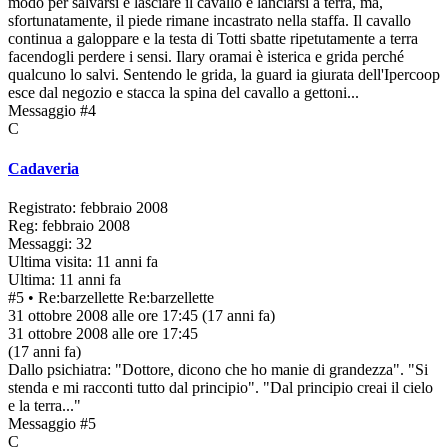
modo per salvarsi è lasciare il cavallo e lanciarsi a terra, ma,
sfortunatamente, il piede rimane incastrato nella staffa. Il cavallo
continua a galoppare e la testa di Totti sbatte ripetutamente a terra
facendogli perdere i sensi. Ilary oramai è isterica e grida perché
qualcuno lo salvi. Sentendo le grida, la guard ia giurata dell'Ipercoop
esce dal negozio e stacca la spina del cavallo a gettoni...
Messaggio #4
C
Cadaveria
Registrato: febbraio 2008
Reg: febbraio 2008
Messaggi: 32
Ultima visita: 11 anni fa
Ultima: 11 anni fa
#5
• Re:barzellette
Re:barzellette
31 ottobre 2008 alle ore 17:45
(17 anni fa)
31 ottobre 2008 alle ore 17:45
(17 anni fa)
Dallo psichiatra: "Dottore, dicono che ho manie di grandezza". "Si
stenda e mi racconti tutto dal principio". "Dal principio creai il cielo
e la terra..."
Messaggio #5
C