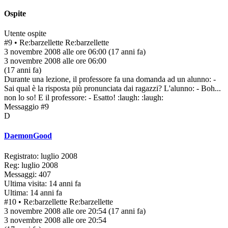
Ospite
Utente ospite
#9
• Re:barzellette
Re:barzellette
3 novembre 2008 alle ore 06:00
(17 anni fa)
3 novembre 2008 alle ore 06:00
(17 anni fa)
Durante una lezione, il professore fa una domanda ad un alunno: -
Sai qual è la risposta più pronunciata dai ragazzi? L'alunno: - Boh...
non lo so! E il professore: - Esatto! :laugh: :laugh:
Messaggio #9
D
DaemonGood
Registrato: luglio 2008
Reg: luglio 2008
Messaggi: 407
Ultima visita: 14 anni fa
Ultima: 14 anni fa
#10
• Re:barzellette
Re:barzellette
3 novembre 2008 alle ore 20:54
(17 anni fa)
3 novembre 2008 alle ore 20:54