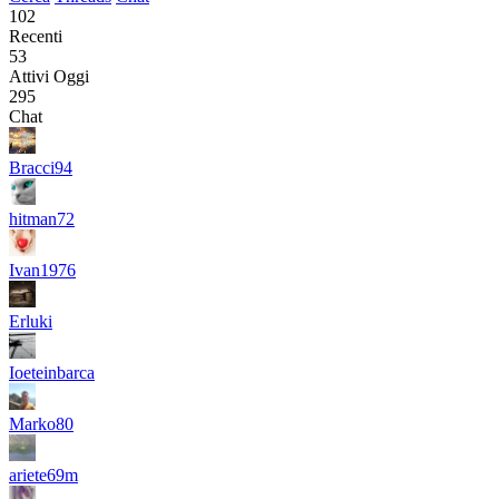
102
Recenti
53
Attivi Oggi
295
Chat
Bracci94
hitman72
Ivan1976
Erluki
Ioeteinbarca
Marko80
ariete69m