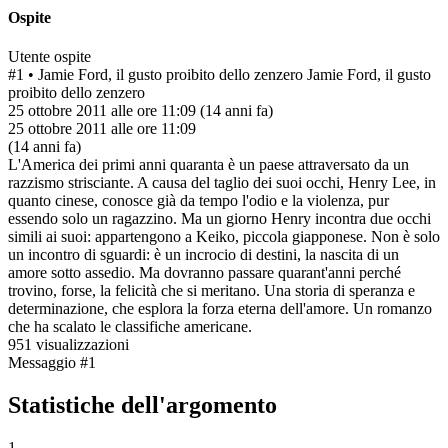
Ospite
Utente ospite
#1
• Jamie Ford, il gusto proibito dello zenzero
Jamie Ford, il gusto
proibito dello zenzero
25 ottobre 2011 alle ore 11:09
(14 anni fa)
25 ottobre 2011 alle ore 11:09
(14 anni fa)
L'America dei primi anni quaranta è un paese attraversato da un
razzismo strisciante. A causa del taglio dei suoi occhi, Henry Lee, in
quanto cinese, conosce già da tempo l'odio e la violenza, pur
essendo solo un ragazzino. Ma un giorno Henry incontra due occhi
simili ai suoi: appartengono a Keiko, piccola giapponese. Non è solo
un incontro di sguardi: è un incrocio di destini, la nascita di un
amore sotto assedio. Ma dovranno passare quarant'anni perché
trovino, forse, la felicità che si meritano. Una storia di speranza e
determinazione, che esplora la forza eterna dell'amore. Un romanzo
che ha scalato le classifiche americane.
951 visualizzazioni
Messaggio #1
Statistiche dell'argomento
1