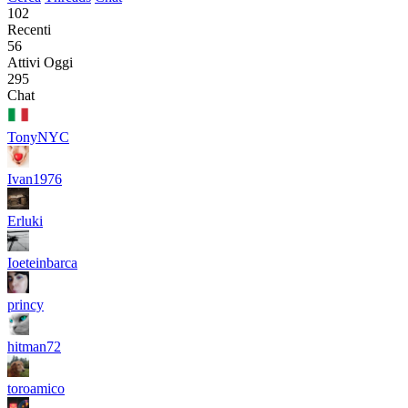
102
Recenti
56
Attivi Oggi
295
Chat
TonyNYC
Ivan1976
Erluki
Ioeteinbarca
princy
hitman72
toroamico