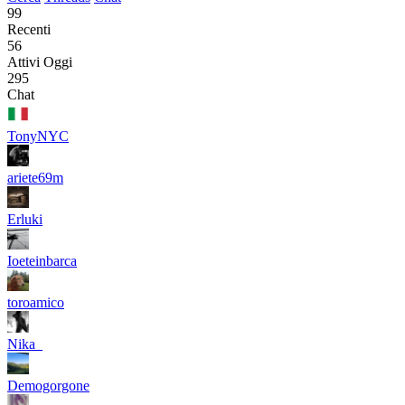
99
Recenti
56
Attivi Oggi
295
Chat
TonyNYC
ariete69m
Erluki
Ioeteinbarca
toroamico
Nika_
Demogorgone