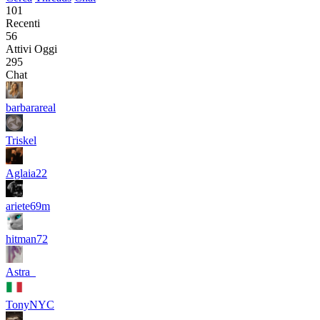
101
Recenti
56
Attivi Oggi
295
Chat
barbarareal
Triskel
Aglaia22
ariete69m
hitman72
Astra_
TonyNYC