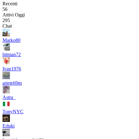
Recenti
56
Attivi Oggi
295
Chat
Marko80
hitman72
Ivan1976
ariete69m
Astra_
TonyNYC
Erluki