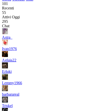
101
Recenti
55
Attivi Oggi
295
Chat
Astra_
Ivan1976
Aglaia22
Erluki
Lemmy1966
barbarareal
Triskel