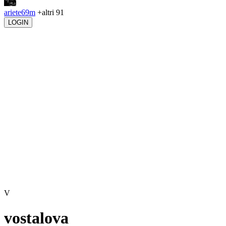
ariete69m
+altri 91
LOGIN
V
vostalova