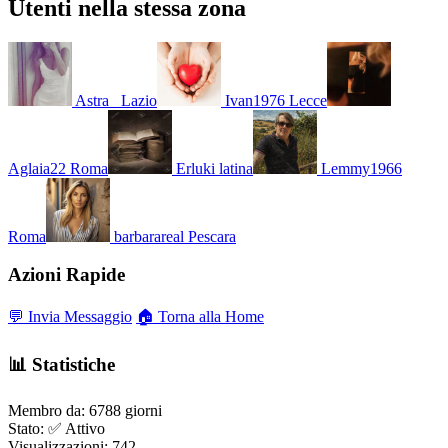
Utenti nella stessa zona
Astra_
Lazio
Ivan1976
Lecce
Aglaia22
Roma
Erluki
latina
Lemmy1966
Roma
barbarareal
Pescara
Azioni Rapide
💬 Invia Messaggio
🏠 Torna alla Home
📊 Statistiche
Membro da:
6788 giorni
Stato:
✅ Attivo
Visualizzazioni:
742