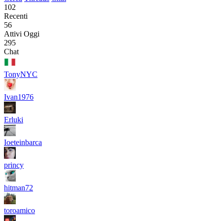
102
Recenti
56
Attivi Oggi
295
Chat
TonyNYC
Ivan1976
Erluki
Ioeteinbarca
princy
hitman72
toroamico