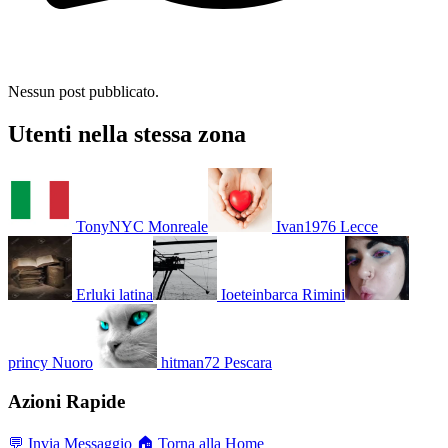
Nessun post pubblicato.
Utenti nella stessa zona
TonyNYC
Monreale
Ivan1976
Lecce
Erluki
latina
Ioeteinbarca
Rimini
princy
Nuoro
hitman72
Pescara
Azioni Rapide
💬 Invia Messaggio
🏠 Torna alla Home