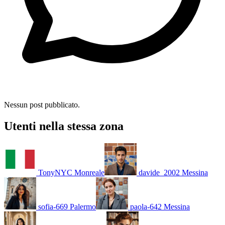
Nessun post pubblicato.
Utenti nella stessa zona
TonyNYC
Monreale
davide_2002
Messina
sofia-669
Palermo
paola-642
Messina