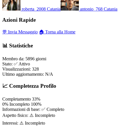
roberta_2008
Catania
antonio_768
Catania
Azioni Rapide
💬 Invia Messaggio
🏠 Torna alla Home
📊 Statistiche
Membro da:
5896 giorni
Stato:
✅ Attivo
Visualizzazioni:
328
Ultimo aggiornamento:
N/A
📈 Completezza Profilo
Completamento
33%
0%
Incompleto
100%
Informazioni di base:
✅ Completo
Aspetto fisico:
⚠️ Incompleto
Interessi:
⚠️ Incompleto