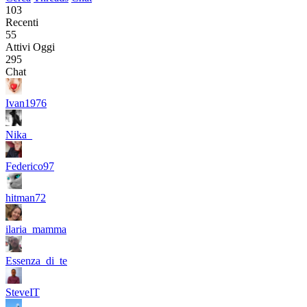
103
Recenti
55
Attivi Oggi
295
Chat
Ivan1976
Nika_
Federico97
hitman72
ilaria_mamma
Essenza_di_te
SteveIT