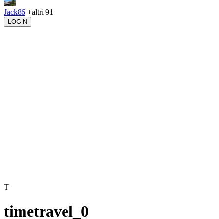
Jack86
+altri 91
LOGIN
T
timetravel_0