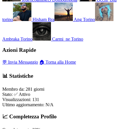
torino
Hisham
Bra
Ang
Torino
Ambraka
Torino
Carmi_ne
Torino
Azioni Rapide
💬 Invia Messaggio
🏠 Torna alla Home
📊 Statistiche
Membro da:
281 giorni
Stato:
✅ Attivo
Visualizzazioni:
131
Ultimo aggiornamento:
N/A
📈 Completezza Profilo