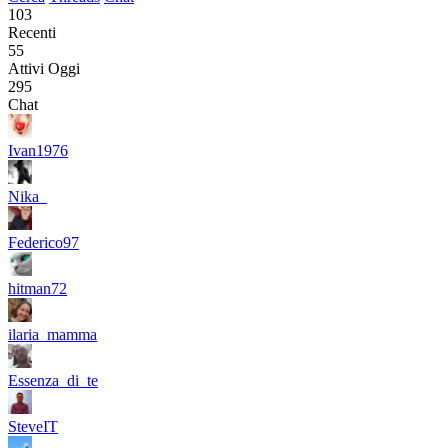
103
Recenti
55
Attivi Oggi
295
Chat
Ivan1976
Nika_
Federico97
hitman72
ilaria_mamma
Essenza_di_te
SteveIT