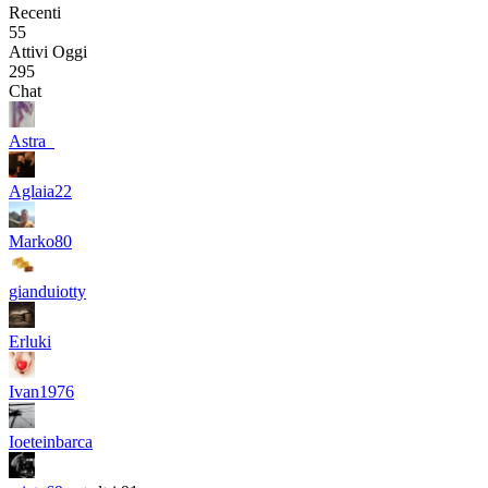
Recenti
55
Attivi Oggi
295
Chat
Astra_
Aglaia22
Marko80
gianduiotty
Erluki
Ivan1976
Ioeteinbarca