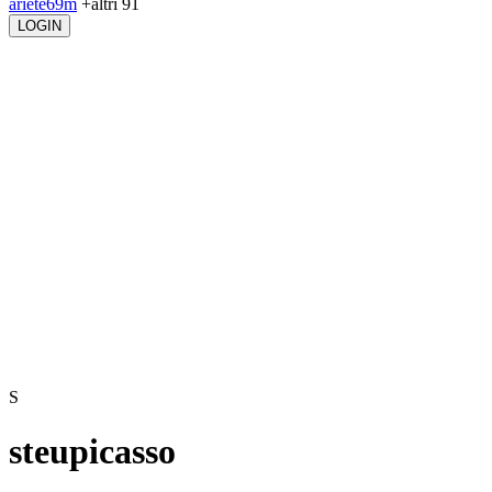
ariete69m
+altri 91
LOGIN
S
steupicasso