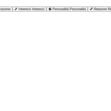
zazione
🎵
Interessi
Interessi
🧠
Personalità
Personalità
💕
Relazioni
Re