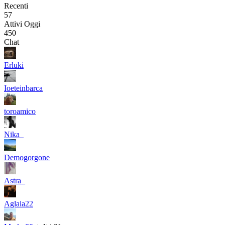
Recenti
57
Attivi Oggi
450
Chat
Erluki
Ioeteinbarca
toroamico
Nika_
Demogorgone
Astra_
Aglaia22