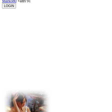
Marko80
+altri 91
LOGIN