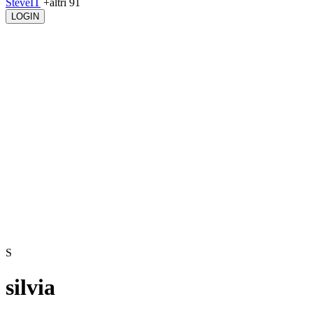
SteveIT
+altri 91
LOGIN
S
silvia