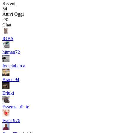
Recenti
54
Attivi Oggi
295
Chat
IOBS
hitman72
Ioeteinbarca
Bracci94
Erluki
Essenza_di_te
Ivan1976