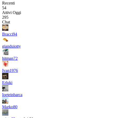
Recenti
54
Attivi Oggi
295
Chat
Bracci94
gianduiotty
hitman72
Ivan1976
Erluki
Ioeteinbarca
Marko80