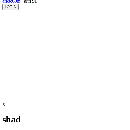
ariete69m
+altri 91
LOGIN
S
shad