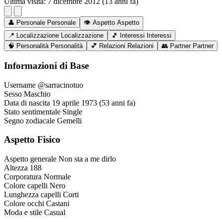
Ultima visita:
7 dicembre 2012 (13 anni fa)
👤
Personale
Personale
👁️
Aspetto
Aspetto
📍
Localizzazione
Localizzazione
🎵
Interessi
Interessi
🧠
Personalità
Personalità
💕
Relazioni
Relazioni
👥
Partner
Partner
Informazioni di Base
Username
@sarracinotuo
Sesso
Maschio
Data di nascita
19 aprile 1973 (53 anni fa)
Stato sentimentale
Single
Segno zodiacale
Gemelli
Aspetto Fisico
Aspetto generale
Non sta a me dirlo
Altezza
188
Corporatura
Normale
Colore capelli
Nero
Lunghezza capelli
Corti
Colore occhi
Castani
Moda e stile
Casual