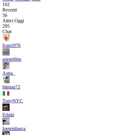
102
Recenti
56
Attivi Oggi
295
Chat
Ivan1976
ariete69m
Astra_
hitman72
TonyNYC
Erluki
Ioeteinbarca