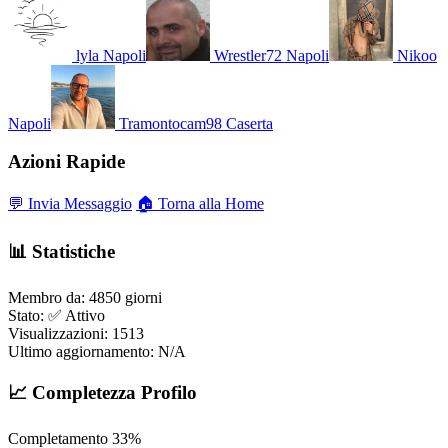
lyla
Napoli
Wrestler72
Napoli
Nikoo
Napoli
Tramontocam98
Caserta
Azioni Rapide
💬 Invia Messaggio
🏠 Torna alla Home
📊 Statistiche
Membro da:
4850 giorni
Stato:
✅ Attivo
Visualizzazioni:
1513
Ultimo aggiornamento:
N/A
📈 Completezza Profilo
Completamento
33%