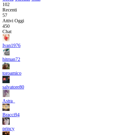
102
Recenti
57
Attivi Oggi
450
Chat
Ivan1976
hitman72
toroamico
salvatore80
Astra_
Bracci94
princy