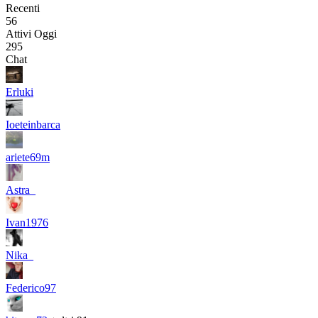
Recenti
56
Attivi Oggi
295
Chat
Erluki
Ioeteinbarca
ariete69m
Astra_
Ivan1976
Nika_
Federico97