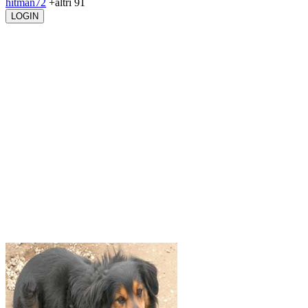
hitman72
+altri 91
LOGIN