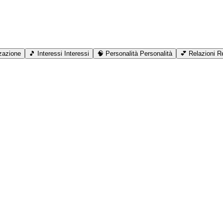
zazione
🎵
Interessi
Interessi
🧠
Personalità
Personalità
💕
Relazioni
Re