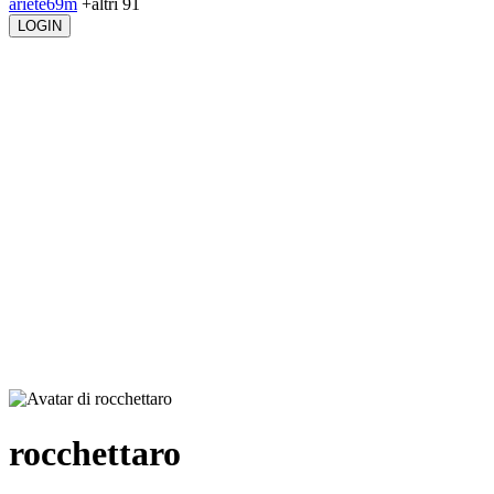
ariete69m
+altri 91
LOGIN
rocchettaro