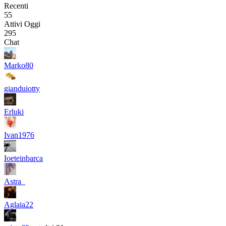
Recenti
55
Attivi Oggi
295
Chat
Marko80
gianduiotty
Erluki
Ivan1976
Ioeteinbarca
Astra_
Aglaia22