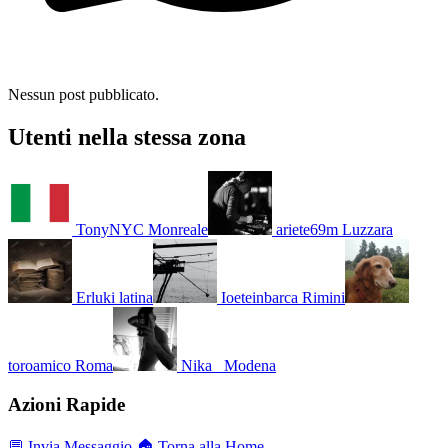
Nessun post pubblicato.
Utenti nella stessa zona
TonyNYC
Monreale
ariete69m
Luzzara
Erluki
latina
Ioeteinbarca
Rimini
toroamico
Roma
Nika_
Modena
Azioni Rapide
💬 Invia Messaggio
🏠 Torna alla Home