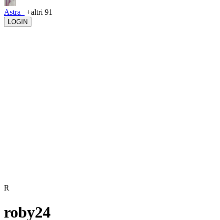
Astra_
+altri 91
LOGIN
R
roby24