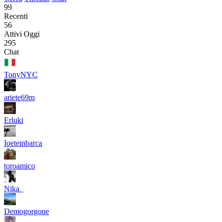
99
Recenti
56
Attivi Oggi
295
Chat
TonyNYC
ariete69m
Erluki
Ioeteinbarca
toroamico
Nika_
Demogorgone